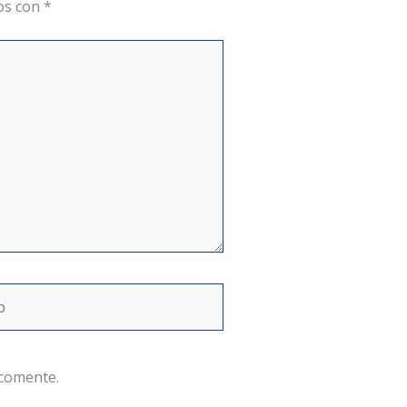
os con
*
 comente.