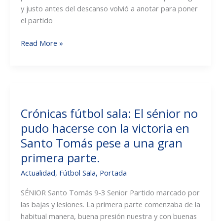
y justo antes del descanso volvió a anotar para poner
el partido
Crónicas
Read More »
fútbol
sala:
Doble
victoria
del
Crónicas fútbol sala: El sénior no
benjamín
pudo hacerse con la victoria en
en
sus
Santo Tomás pese a una gran
dos
primera parte.
partidos
Actualidad
,
Fútbol Sala
,
Portada
de
la
SÉNIOR Santo Tomás 9-3 Senior Partido marcado por
jornada.
las bajas y lesiones. La primera parte comenzaba de la
habitual manera, buena presión nuestra y con buenas