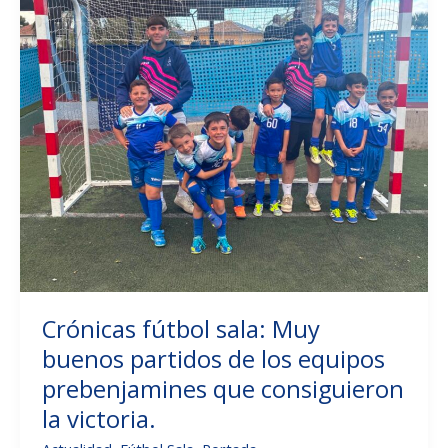
«A»
jugó
un
gran
partido
sin
la
recompensa
de
la
victoria.
Crónicas fútbol sala: Muy
buenos partidos de los equipos
prebenjamines que consiguieron
la victoria.