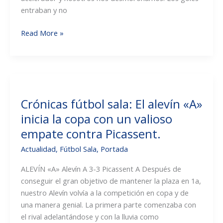
entraban y no
Crónicas
Read More »
fútbol
sala:
Final
de
temporada
Crónicas fútbol sala: El alevín «A»
del
inicia la copa con un valioso
sénior
con
empate contra Picassent.
la
Actualidad
,
Fútbol Sala
,
Portada
salvación
conseguida.
ALEVÍN «A» Alevín A 3-3 Picassent A Después de
conseguir el gran objetivo de mantener la plaza en 1a,
nuestro Alevín volvía a la competición en copa y de
una manera genial. La primera parte comenzaba con
el rival adelantándose y con la lluvia como