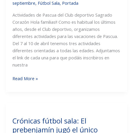
septiembre
,
Fútbol Sala
,
Portada
Actividades de Pascua del Club deportivo Sagrado
Corazón Hola familias!! Como es habitual los últimos
años, desde el Club deportivo, organizamos
diferentes actividades para las vacaciones de Pascua.
Del 7 al 10 de abril tenemos tres actividades
diferentes orientadas a todas las edades. Adjuntamos
el link de cada una para que podáis inscribiros en
nuestra
Actividades
Read More »
para
la
semana
de
Pascua:
Crónicas fútbol sala: El
Campus
prebenjamín jugó el único
de