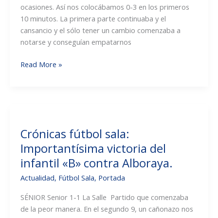
ocasiones. Así nos colocábamos 0-3 en los primeros
10 minutos. La primera parte continuaba y el
cansancio y el sólo tener un cambio comenzaba a
notarse y conseguían empatarnos
Crónicas
Read More »
fútbol
sala:
El
sénior
no
Crónicas fútbol sala:
pudo
Importantísima victoria del
hacerse
con
infantil «B» contra Alboraya.
la
Actualidad
,
Fútbol Sala
,
Portada
victoria
en
SÉNIOR Senior 1-1 La Salle Partido que comenzaba
Santo
de la peor manera. En el segundo 9, un cañonazo nos
Tomás