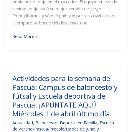
ponía por debajo en el marcador. El equipo en vez de
pese
venirse abajo sacó su mejor versión de juego.
a
Empujábamos y sólo el palo y el portero rival evitaba
una
el empate. Al borde del descanso, una
gran
primera
Crónicas
Read More »
parte.
fútbol
sala:
Importantísima
victoria
del
Actividades para la semana de
infantil
Pascua: Campus de baloncesto y
«B»
contra
fútsal y Escuela deportiva de
Alboraya.
Pascua. ¡APÚNTATE AQUÍ!
Miércoles 1 de abril último día.
Actualidad
,
Baloncesto
,
Deporte en Familia
,
Escuela
de Verano/Pascua/Precole/tardes de junio y