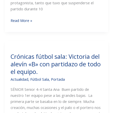
protagonista, tanto que tuvo que suspenderse el
partido durante 10
Crónicas
Read More »
fútbol
sala:
El
alevín
«A»
Crónicas fútbol sala: Victoria del
inicia
alevín «B» con partidazo de todo
la
copa
el equipo.
con
Actualidad
,
Fútbol Sala
,
Portada
un
valioso
SÉNIOR Senior 4-4 Santa Ana Buen partido de
empate
nuestro 1er equipo pese a las grandes bajas. La
contra
primera parte se basaba en lo de siempre. Mucha
Picassent.
creación, muchas ocasiones y el palo o el portero nos