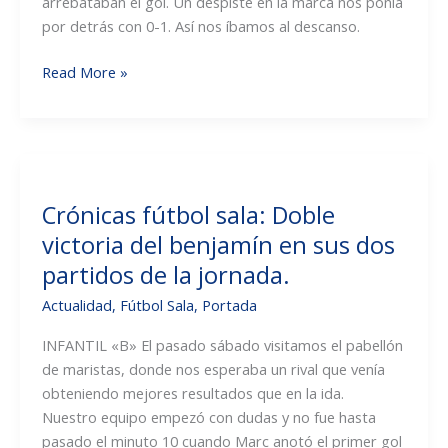
arrebataban el gol. Un despiste en la marca nos ponía
por detrás con 0-1. Así nos íbamos al descanso.
Crónicas
Read More »
fútbol
sala:
Victoria
del
alevín
Crónicas fútbol sala: Doble
«B»
victoria del benjamín en sus dos
con
partidazo
partidos de la jornada.
de
Actualidad
,
Fútbol Sala
,
Portada
todo
el
INFANTIL «B» El pasado sábado visitamos el pabellón
equipo.
de maristas, donde nos esperaba un rival que venía
obteniendo mejores resultados que en la ida.
Nuestro equipo empezó con dudas y no fue hasta
pasado el minuto 10 cuando Marc anotó el primer gol