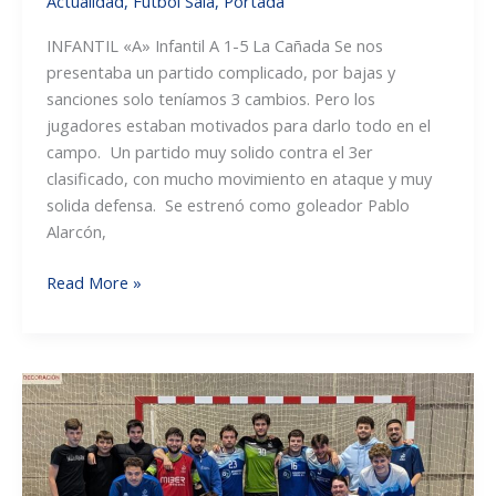
Actualidad
,
Fútbol Sala
,
Portada
INFANTIL «A» Infantil A 1-5 La Cañada Se nos
presentaba un partido complicado, por bajas y
sanciones solo teníamos 3 cambios. Pero los
jugadores estaban motivados para darlo todo en el
campo. Un partido muy solido contra el 3er
clasificado, con mucho movimiento en ataque y muy
solida defensa. Se estrenó como goleador Pablo
Alarcón,
Crónicas
Read More »
fútbol
sala:
Muy
buenos
partidos
de
los
equipos