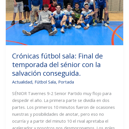
prebenjamines
que
consiguieron
la
victoria.
Crónicas fútbol sala: Final de
temporada del sénior con la
salvación conseguida.
Actualidad
,
Fútbol Sala
,
Portada
SÉNIOR Tavernes 9-2 Senior Partido muy flojo para
despedir el año. La primera parte se dividía en dos
partes. Los primeros 10 minutos fueron de ocasiones
nuestras y posibilidades de anotar, pero eso no
ocurría y a partir del minuto 10 el rival apretaba el
acelerador y nosotros nos desmoronamos. Los goles