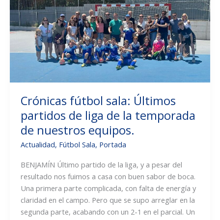
de
fútbol
sala
participó
en
el
torneo
de
Crónicas fútbol sala: Últimos
Vilamarxant.
partidos de liga de la temporada
de nuestros equipos.
Actualidad
,
Fútbol Sala
,
Portada
BENJAMÍN Último partido de la liga, y a pesar del
resultado nos fuimos a casa con buen sabor de boca.
Una primera parte complicada, con falta de energía y
claridad en el campo. Pero que se supo arreglar en la
segunda parte, acabando con un 2-1 en el parcial. Un