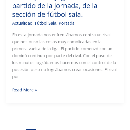
baloncesto
partido de la jornada, de la
y
sección de fútbol sala.
fútsal
Actualidad
,
Fútbol Sala
,
Portada
y
Escuela
En esta jornada nos enfrentábamos contra un rival
deportiva
que nos puso las cosas muy complicadas en la
de
primera vuelta de la liga. El partido comenzó con un
Pascua.
dominó continuo por parte del rival. Con el paso de
¡APÚNTATE
los minutos lográbamos hacernos con el control de la
AQUÍ!
posesión pero no lográbamos crear ocasiones. El rival
Miércoles
por
1
de
Crónicas
Read More »
abril
fútbol
último
sala:
día.
El
prebenjamín
jugó