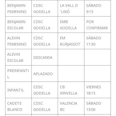
BENJAMIN
CDSC
LA VALL D
SÁBADO
FEMENINO
GODELLA
´UIXÓ
9:15
BENJAMIN
CDSC
EMB
POR
ESCOLAR
GODELLA
GODELLA
CONFIRMAR
ALEVIN
CDSC
EM
SÁBADO
FEMENINO
GODELLA
BURJASSOT
11:30
ALEVIN
DESCANSA
ESCOLAR
PREINFANTI
APLAZADO
L
CDSC
CB
VIERNES
INFANTIL
GODELLA
XIRIVELLA
18:15
CADETE
CDSC
VALENCIA
SÁBADO
BLANCO
GODELLA
BC
13:00