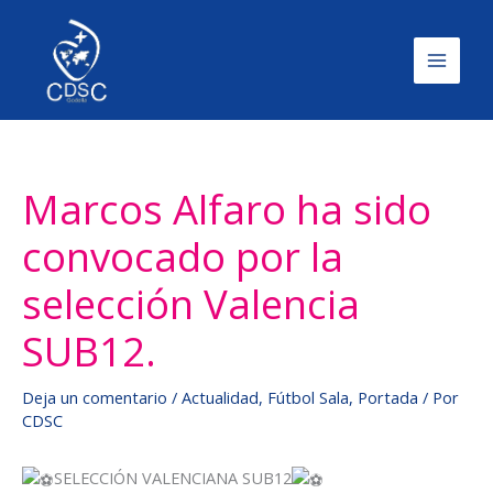
Ir
al
contenido
Main
Menu
Marcos Alfaro ha sido
convocado por la
selección Valencia
SUB12.
Deja un comentario
/
Actualidad
,
Fútbol Sala
,
Portada
/ Por
CDSC
SELECCIÓN VALENCIANA SUB12