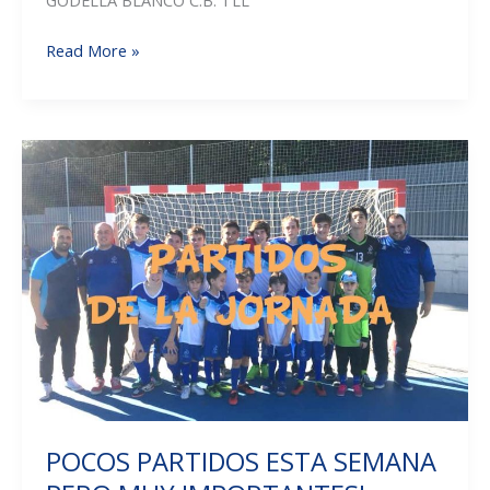
PARTIDOS
Read More »
DE
LA
JORNADA
POCOS PARTIDOS ESTA SEMANA