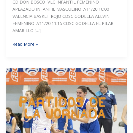
CD DON BOSCO VLC INFANTIL FEMENINO
APLAZADO INFANTIL MASCULINO 7/11/20 10:00
VALENCIA BASKET ROJO CDSC GODELLA ALEVIN
FEMENINO 7/11/20 11:15 CDSC GODELLA EL PILAR
AMARILLO […]
PARTIDOS
Read More »
DE
LA
JORNADA
DEL
FIN
DE
SEMANA
DEL
7
Y
8
DE