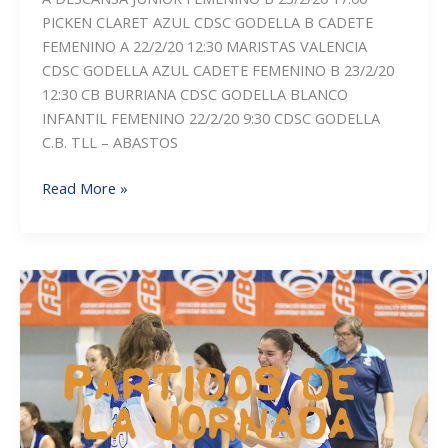
PICKEN CLARET AZUL CDSC GODELLA B CADETE
FEMENINO A 22/2/20 12:30 MARISTAS VALENCIA
CDSC GODELLA AZUL CADETE FEMENINO B 23/2/20
12:30 CB BURRIANA CDSC GODELLA BLANCO
INFANTIL FEMENINO 22/2/20 9:30 CDSC GODELLA
C.B. TLL – ABASTOS
PARTIDOS
Read More »
DE
LA
JORNADA
DEL
22
Y
23
DE
FEBRERO