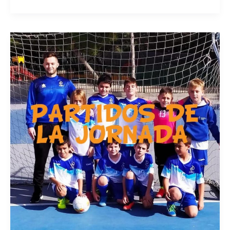
DE
LA
JORNADA
CON
VARIOS
ENCUENTROS
EN
EL
COLE
ENTRE
SEMANA!
VEN
Y
ANIMA
A
L@S
NUESTROS!